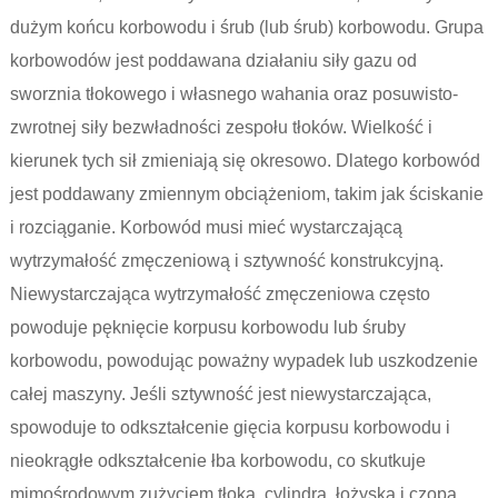
dużym końcu korbowodu i śrub (lub śrub) korbowodu. Grupa
korbowodów jest poddawana działaniu siły gazu od
sworznia tłokowego i własnego wahania oraz posuwisto-
zwrotnej siły bezwładności zespołu tłoków. Wielkość i
kierunek tych sił zmieniają się okresowo. Dlatego korbowód
jest poddawany zmiennym obciążeniom, takim jak ściskanie
i rozciąganie. Korbowód musi mieć wystarczającą
wytrzymałość zmęczeniową i sztywność konstrukcyjną.
Niewystarczająca wytrzymałość zmęczeniowa często
powoduje pęknięcie korpusu korbowodu lub śruby
korbowodu, powodując poważny wypadek lub uszkodzenie
całej maszyny. Jeśli sztywność jest niewystarczająca,
spowoduje to odkształcenie gięcia korpusu korbowodu i
nieokrągłe odkształcenie łba korbowodu, co skutkuje
mimośrodowym zużyciem tłoka, cylindra, łożyska i czopa