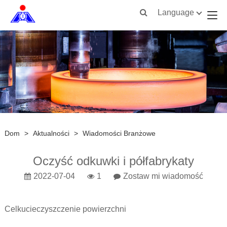
Language
Dom
>
Aktualności
>
Wiadomości Branżowe
Oczyść odkuwki i półfabrykaty
2022-07-04
1
Zostaw mi wiadomość
Cel
kucie
czyszczenie powierzchni