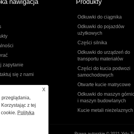
ka nawigacja
Produkty
Odkuwki do ciągnika
s
Odkuwki do pojazdów
użytkowych
ukty
Części silnika
lności
Odkuwki do urządzeń do
erać
transportu materiałów
j zapytanie
Części do kucia podwozi
aktuj się z nami
samochodowych
Otwarte kucie matrycowe
X
Odkuwki do maszyn górni
 przeglądania,
i maszyn budowlanych
Korzystając z tej
Kucie metali nieżelaznych
 cookie.
Polityka
Prawa autorskie © 2021 Yidu To