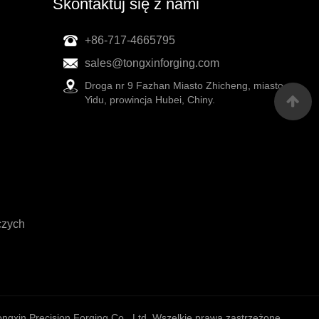
Skontaktuj się z nami
+86-717-4665795
sales@tongxinforging.com
Droga nr 9 Fazhan Miasto Zhicheng, miasto
Yidu, prowincja Hubei, Chiny.
czych
ngxin Precision Forging Co., Ltd. Wszelkie prawa zastrzeżone.