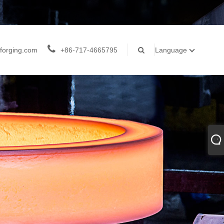
forging.com
+86-717-4665795
Language