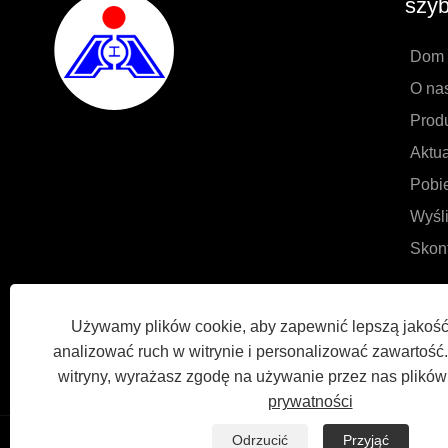
szyb
Dom
O na
Prod
Aktua
Pobi
Wyśli
Skont
Używamy plików cookie, aby zapewnić lepszą jakość
analizować ruch w witrynie i personalizować zawartość. 
witryny, wyrażasz zgodę na używanie przez nas plików
prywatności
Odrzucić
Przyjąć