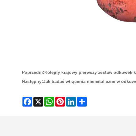
Poprzedni:
Kolejny krajowy pierwszy zestaw odkuwek kl
Następny:
Jak badać wtrącenia niemetaliczne w odkuw
Facebook
X
WhatsApp
Pinterest
LinkedIn
Share